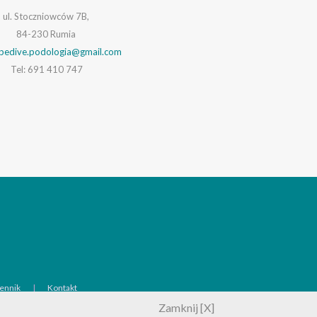
ul. Stoczniowców 7B,
84-230 Rumia
pedive.podologia@gmail.com
Tel: 691 410 747
ennik
Kontakt
Zamknij [X]