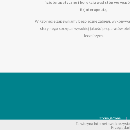
fizjoterapetyczne i korekcja wad stóp we wspó
fizjoterapeutą.
W gabinecie zapewniamy bezpieczne zabiegi, wykonywan
sterylnego sprzętu i wysokiej jakości preparatów pie
leczniczych.
Strona główna
Ta witryna internetowa korzysta 
Przeglądar