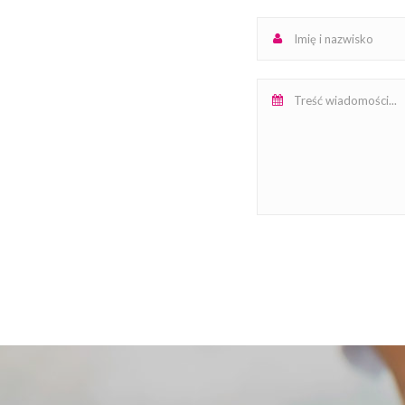
wizyty w gabinecie.
Prosimy o zapoznanie się z poniższymi zasadami:
W gabinecie podczas zabiegu znajduje się tylko pod
umówiona na zabieg.
Po każdej wizycie wprowadzona jest pół godzinna p
punktualne przybycie
, aby zapewnić bezpieczne w
przebywania w gabinecie oraz przygotowania podol
Decydując się na zabieg pamiętamy o konieczności 
zgodnie z rozporządzeniem Rady Ministrów.
Jeśli występują u Państwa jakiekolwiek objawy przezi
samopoczucia , zmiany skórne prosimy o przełożenie 
Pamiętamy o zachowaniu bezpiecznej odległości, a 
oddzielany się dodatkowym zabezpieczeniem z plex
Po wejściu do gabinetu zostaniecie Państwo poprosze
umycie dłoni oraz podpisanie zgody na wykonanie z