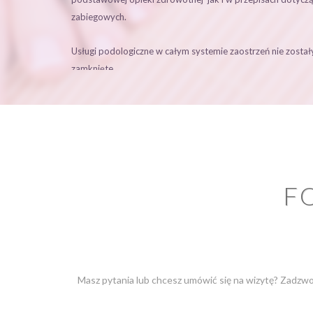
zabiegowych.
Usługi podologiczne w całym systemie zaostrzeń nie został
zamknięte.
Dlatego też w trosce o Was , zachowując dodatkowe środki
działamy w przypadkach :
- wrastające lub wkręcające paznokcie w stanie zapalnym i
F
- wrastające lub w wkręcające paznokcie w kontynuacji tera
- odciski w stanie zapalnym lub w kontynuacji terapii,
- bolesne brodawki lub w kontynuacji terapii,
Masz pytania lub chcesz umówić się na wizytę? Zadzwo
- inne przypadki tylko po wcześniejszej konsultacji telefonic
weryfikacji konieczności