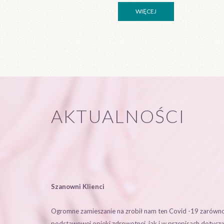
WIĘCEJ
AKTUALNOŚCI
Szanowni Klienci
Ogromne zamieszanie na zrobił nam ten Covid -19 zarówn
podstawowej opieki zdrowotnej jak i w przepisach dotycz