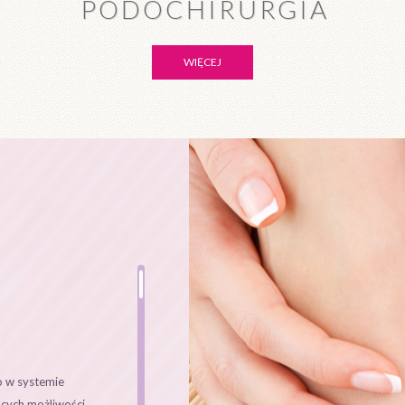
PODOCHIRURGIA
WIĘCEJ
o w systemie
ących możliwości