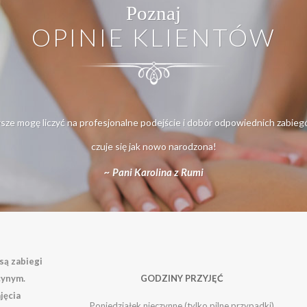
enia
Poznaj
OPINIE KLIENTÓW
.
awsze mogę liczyć na profesjonalne podejście i dobór odpowiednich zabie
czuje się jak nowo narodzona!
~ Pan Karol z Gdyni
ą zabiegi
cynym.
GODZINY PRZYJĘĆ
jęcia
Poniedziałek nieczynne (tylko pilne przypadki)