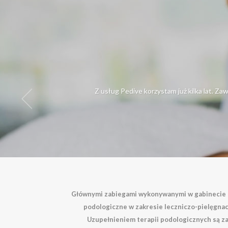
podologicznego ( dodatkowo podczas stanu zagroż
epidemiologicznego).
Usługi kosmetyczne oraz manicure nie są wykonywane
Z usług Pedive korzystam już kilka lat. Z
Głównymi zabiegami wykonywanymi w gabinecie s
podologiczne w zakresie leczniczo-pielęgna
Uzupełnieniem terapii podologicznych są za