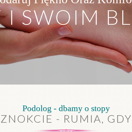
 I SWOIM B
ZOBACZ WIĘCEJ
Podolog - dbamy o stopy
AZNOKCIE - RUMIA, GD