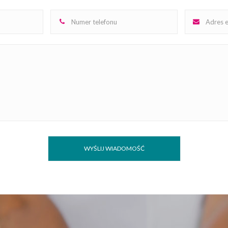
olog i osoba
rzerwa - prosimy o
arunki dla
oga do zabiegu.
noszenia maseczek
WYŚLIJ WIADOMOŚĆ
ębienia , złego
ustalonej wizyty.
podczas zabiegu
y.
ni o dezynfekcje i
abiegu