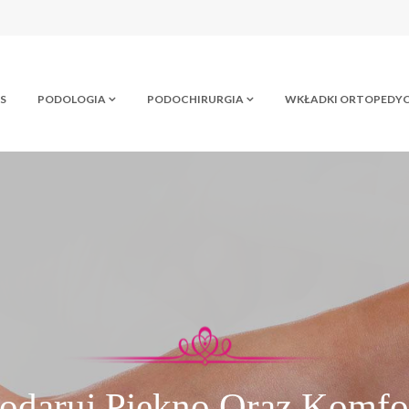
S
PODOLOGIA
PODOCHIRURGIA
WKŁADKI ORTOPEDY
Szeroki Wachlarz Usług
ZYJDŹ I ZOB