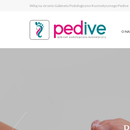
Witaj na stronie Gabinetu Podologiczno-Kosmetycznego Pedive
O NA
PR